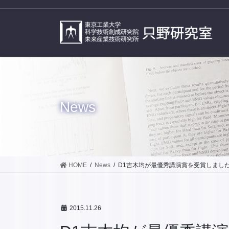
コ
ナ
ン
ビ
テ
ゲ
ン
ー
ツ
シ
に
ョ
移
ン
動
に
移
News
動
HOME
News
D1吉木均が最優秀講演賞を受賞しまし
2015.11.26