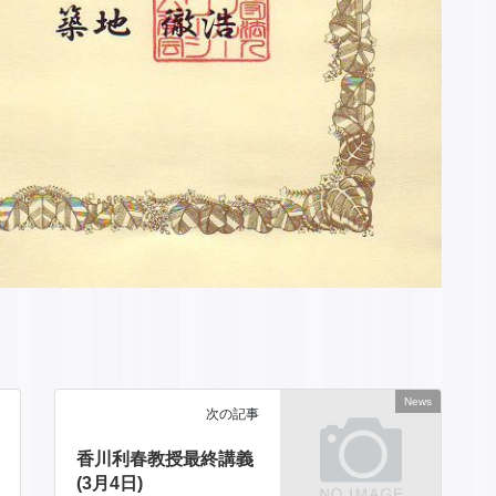
News
次の記事
香川利春教授最終講義
(3月4日)